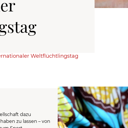
ler
ngstag
ernationaler Weltflüchtlingstag
llschaft dazu
lhaben zu lassen – von